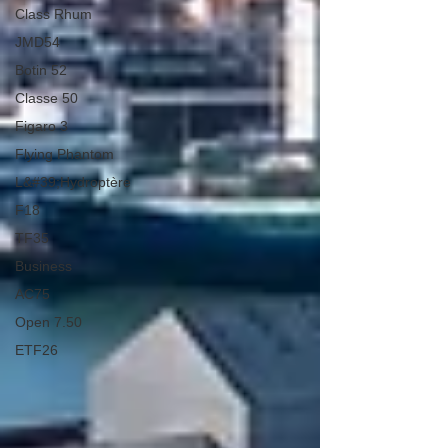
Class Rhum
JMD54
Botin 52
Classe 50
Figaro 3
Flying Phantom
L&#39;Hydroptère
F18
TF35
Business
AC75
Open 7.50
ETF26