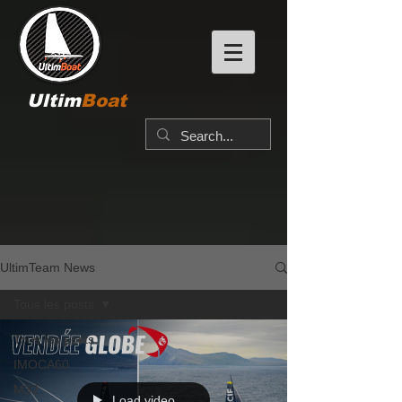
Ultim
Boat
UltimTeam News
Tous les posts
Tous les posts
IMOCA60
M32
Load video