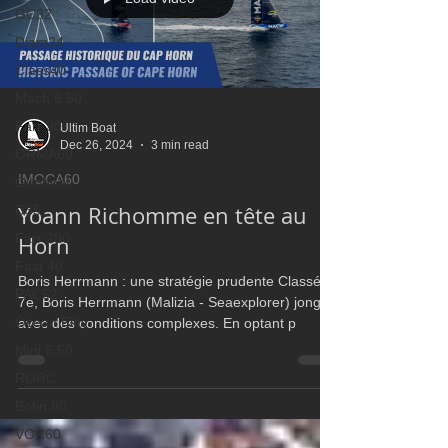
GC32
Diam24
Class40
Mach 6.50
Farr 30
Ultim Boat
Dec 26, 2024
3 min read
ORMA60
IMOCA60
Gunboat
Yoann Richomme en tête au
D35
Farr 280
Horn
Fast 40
Boris Herrmann : une stratégie prudente Classé
PAC52
7e, Boris Herrmann (Malizia - Seaexplorer) jongle
Ocean Fifty
avec des conditions complexes. En optant p
Mini 6.50
RORC
Botin 80
VOR60