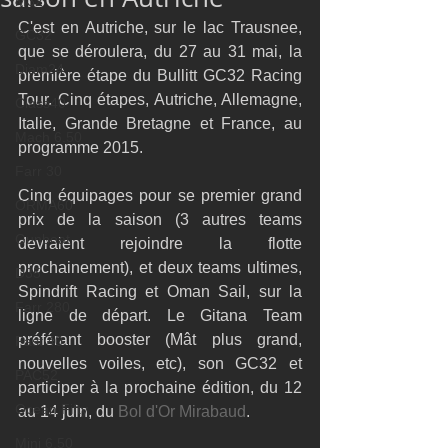
M32
C'est en Autriche, sur le lac Trausnee, 
GC32
que se déroulera, du 27 au 31 mai, la 
Diam24
première étape du Bullitt GC32 Racing 
Tour. Cinq étapes, Autriche, Allemagne, 
Class40
Italie, Grande Bretagne et France, au 
Mach 6.50
programme 2015. 
Farr 30
Cinq équipages pour se premier grand 
ORMA60
prix de la saison (3 autres teams 
Gunboat
devraient rejoindre la flotte 
prochainement), et deux teams ultimes, 
D35
Spindrift Racing et Oman Sail, sur la 
Farr 280
ligne de départ. Le Gitana Team 
préférant booster (Mât plus grand, 
Fast 40
nouvelles voiles, etc), son GC32 et 
PAC52
participer à la prochaine édition, du 12 
Ocean Fifty
au 14 juin, du 
Bol d'Or Mirabaud
. 
Mini 6.50