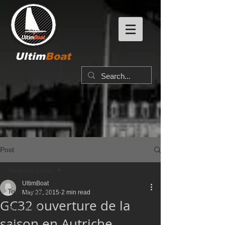
Ultim
Boat
Post
Tous les posts
UltimBoat
Tous les posts
May 27, 2015
2 min read
GC32 ouverture de la
IMOCA60
saison en Autriche