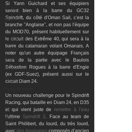
Si Yann Guichard et ses équipiers 
RORC
seront bien à la barre du GC32 
Spindrift, du côté d'Oman Sail, c'est la 
Botin 80
branche "Anglaise", et non pas l'équipe 
VOR60
du MOD70, présent habituellement sur 
Class Rhum
le circuit des Extrême 40, qui sera à la 
barre du catamaran volant Omanais. A 
JMD54
noter qu'un autre équipage Français 
Botin 52
sera de la partie avec le Baulois 
Sébastien Rogues à la barre d'Engie 
Classe 50
(ex GDF-Suez), présent aussi sur le 
Figaro 3
circuit Diam 24. 
Flying Phantom
Un nouveau challenge pour le Spindrift 
L&#39;Hydroptère
Racing, qui bataille en Diam 24, en D35 
F18
et qui vient juste de 
remettre à l'eau
l'ultime 
Spindrift 2
. Face au team de 
TF35
Saint Philibert, du lourd, du très lourd, 
Business
avec 
des équipages
 composés d'ancien 