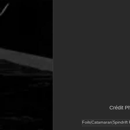
            
Foils
Catamaran
Spindrift