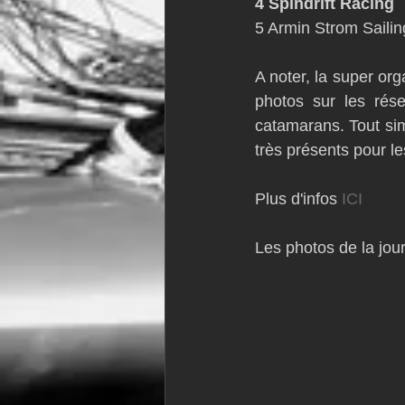
4 Spindrift Racing       
5 Armin Strom Sailing T
A noter, la super or
photos sur les rése
catamarans. Tout si
très présents pour le
Plus d'infos 
ICI
Les photos de la jou