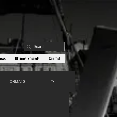
News
Ultimes Records
Contact
ORMA60
C
Botin 80