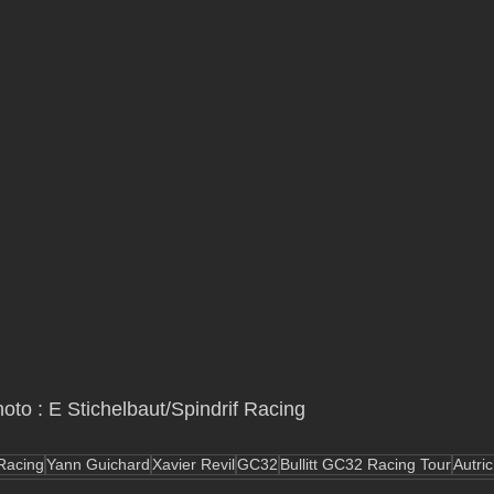
       Crédit Photo : E Stichelbaut/Spindrif Racing 
 Racing
Yann Guichard
Xavier Revil
GC32
Bullitt GC32 Racing Tour
Autri