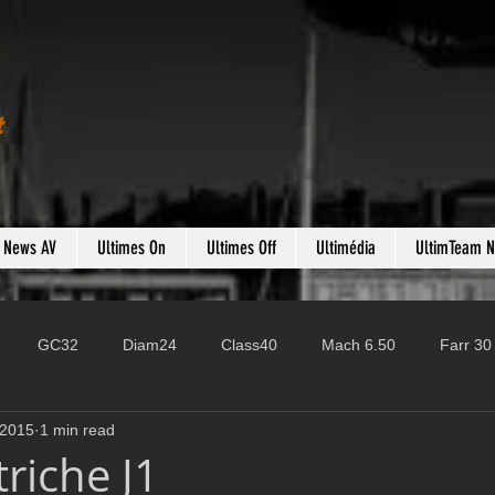
t
s News AV
Ultimes On
Ultimes Off
Ultimédia
UltimTeam 
GC32
Diam24
Class40
Mach 6.50
Farr 30
 2015
1 min read
Fast 40
PAC52
Ocean Fifty
Mini 6.50
ROR
riche J1