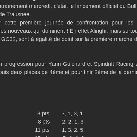
traînement mercredi, c'était le lancement officiel du Bul
D54
Botin 52
Classe 50
Figaro 3
Flying Phanto
 de Trausnee. 
r cette première journée de confrontation pour les 
les nouveaux qui dominent ! En effet Alinghi, mais surtou
AC75
Open 7.50
 GC32, sont à égalité de point sur la première marche 
n progression pour Yann Guichard et Spindrift Racing a
uis deux places de 4ème et pour finir 2ème de la derniè
                         8 pts        3, 1, 3, 1 
                   8 pts        2, 2, 1, 3 
                    11 pts        1, 3, 2, 5 