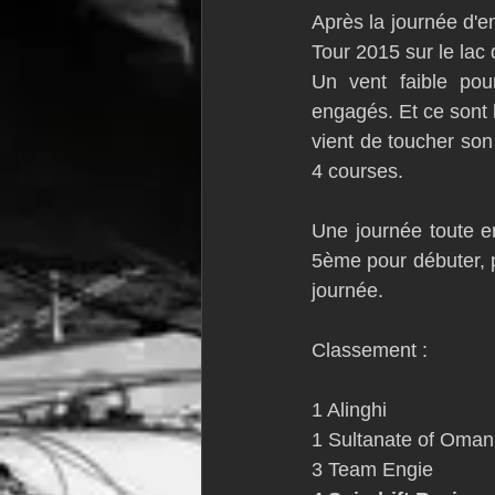
Après la journée d'en
VOR60
Class Rhum
JM
Tour 2015 sur le lac
Un vent faible pou
engagés. Et ce sont 
F18
TF35
Business
vient de toucher son
4 courses. 
Une journée toute e
5ème pour débuter, p
journée. 
Classement : 
1 Alinghi                   
1 Sultanate of Oman      
3 Team Engie              