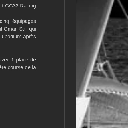
litt GC32 Racing 
m
L&#39;Hydroptère
cinq équipages 
t Oman Sail qui 
du podium après 
vec 1 place de 
re course de la 