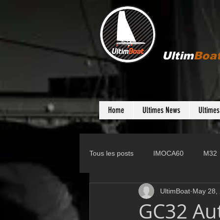
Ultim
Boa
Home
Ultimes News
Ultime
Tous les posts
IMOCA60
M32
UltimBoat
May 28,
Gunboat
D35
Farr 280
GC32 Aut