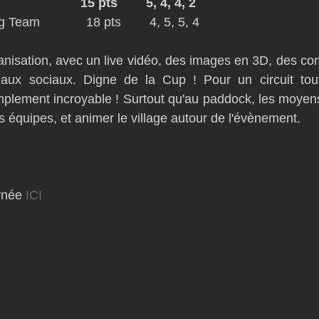
                  15 pts        5, 4, 4, 2
eam             18 pts        4, 5, 5, 4 
ganisation, avec un live vidéo, des images en 3D, des co
aux sociaux. Digne de la Cup ! Pour un circuit tout
mplement incroyable ! Surtout qu'au paddock, les moyen
s équipes, et animer le village autour de l'évènement. 
rnée 
ICI