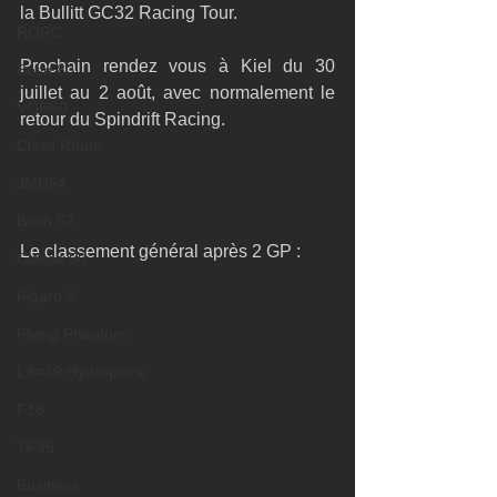
la Bullitt GC32 Racing Tour. 
RORC
Prochain rendez vous à Kiel du 30 
Botin 80
juillet au 2 août, avec normalement le 
VOR60
retour du Spindrift Racing. 
Class Rhum
JMD54
Botin 52
Le classement général après 2 GP : 
Classe 50
Figaro 3
Flying Phantom
L&#39;Hydroptère
F18
TF35
Business