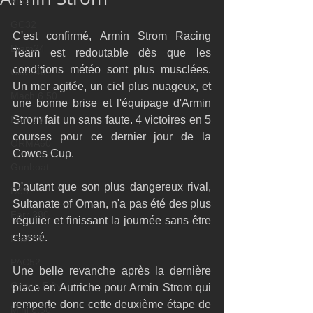
M32
GC32
C'est confirmé, Armin Strom Racing 
Diam24
Team est redoutable dès que les 
conditions météo sont plus musclées. 
Class40
Un mer agitée, un ciel plus nuageux, et 
Mach 6.50
une bonne brise et l'équipage d'Armin 
Farr 30
Strom fait un sans faute. 4 victoires en 5 
courses pour ce dernier jour de la 
ORMA60
Cowes Cup. 
Gunboat
D'autant que son plus dangereux rival, 
D35
Sultanate of Oman, n'a pas été des plus 
Farr 280
régulier et finissant la journée sans être 
classé. 
Fast 40
PAC52
Une belle revanche après la dernière 
Ocean Fifty
place en Autriche pour Armin Strom qui 
remporte donc cette deuxième étape de 
Mini 6.50