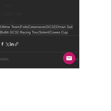
AC75
Open 7.50
ETF26
Ultime Team
Foils
Catamaran
GC32
Oman Sail
Bullitt GC32 Racing Tour
Solent
Cowes Cup
See All
Recent Posts