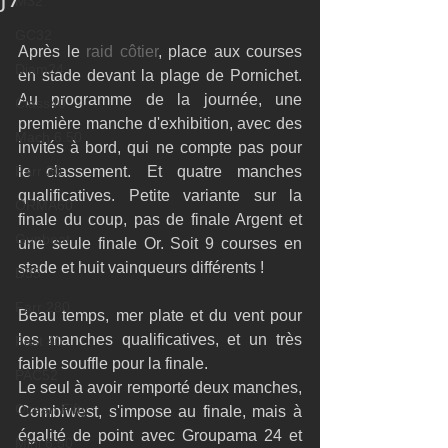
M32
GC32
Après le
 raid côtier
, place aux courses 
Diam24
en stade devant la plage de Pornichet. 
Au programme de la journée, une 
Class40
première manche d'exhibition, avec des 
Mach 6.50
invités à bord, qui ne compte pas pour 
Farr 30
le classement. Et quatre manches 
qualificatives. Petite variante sur la 
ORMA60
finale du coup, pas de finale Argent et 
Gunboat
une seule finale Or. Soit 9 courses en 
stade et huit vainqueurs différents ! 
D35
Farr 280
Beau temps, mer plate et du vent pour 
les manches qualificatives, et un très 
Fast 40
faible souffle pour la finale. 
PAC52
Le seul à avoir remporté deux manches, 
Ocean Fifty
Combiwest, s'impose au finale, mais à 
égalité de point avec Groupama 24 et 
Mini 6.50