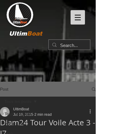
Ultim
Boat
Post
Tous les posts
UltimBoat
Tous les posts
Jul 10, 2015
2 min read
Diam24 Tour Voile Acte 3 -
IMOCA60
J7