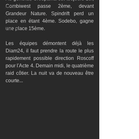
Combiwest passe 2ème, devant 
AC75
Grandeur Nature. Spindrift perd un 
Open 7.50
place en étant 4ème. Sodebo, gagne 
ETF26
une place 15ème. 
Les équipes démontent déjà les 
Diam24, il faut prendre la route le plus 
rapidement possible direction Roscoff 
pour l'Acte 4. Demain midi, le quatrième 
raid côtier. La nuit va de nouveau être 
courte... 