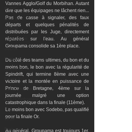
Vannes Agglo/Golf du Morbihan. Autant 
RORC
dire que les équipages ne lâchent rien... 
Pas de casse à signaler, des faux 
Botin 80
départs et quelques pénalités de 
VOR60
distribuées par les Juge, directement 
Class Rhum
réparées sur l'eau. Au général 
Groupama consolide sa 1ère place. 
JMD54
Botin 52
Du côté des teams ultimes, du bon et du 
moins bon, le bon avec la régularité de 
Classe 50
Spindrift, qui termine 8ème avec une 
Figaro 3
victoire et la montée en puissance de 
Prince de Bretagne, 4ème sur la 
Flying Phantom
journée malgré une option 
L&#39;Hydroptère
catastrophique dans la finale (11ème). 
F18
Le moins bon avec Sodebo, pas qualifié 
pour la finale Or. 
TF35
Business
Au général, Groupama est toujours 1er, 