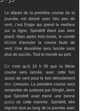
M32
GC32
Le départ de la première course de la 
Diam24
journée, est donné avec très peu de 
vent, c'est Engie qui prend le meilleur 
Class40
sur la ligne, Spindrift étant pas bien 
Mach 6.50
placé. Mais après trois bords, le comité 
Farr 30
décide d'annuler la course faute de 
vent. Une deuxième sera lancée sans 
ORMA60
plus de succès. Tout le monde au port. 
Gunboat
Ce n'est qu'à 14 h 30 que la 9ème 
D35
course sera lancée, avec cette fois 
Farr 280
assez de vent pour le bon déroulement 
des épreuves. La première course sera 
Fast 40
remportée de justesse par Alinghi, alors 
PAC52
que Spindrift avait mené une bonne 
Ocean Fifty
partie de cette manche. Spindrift, très 
régulier tout au long de la journée avec 
Mini 6.50