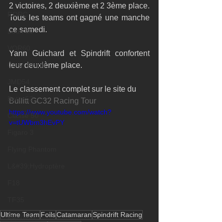
2 victoires, 2 deuxième et 2 3ème place. 
RORC
Tous les teams ont gagné une manche 
ce samedi. 
Botin 80
VOR60
Yann Guichard et Spindrift confortent 
Class Rhum
leur deuxième place. 
JMD54
Le classement complet sur le site du 
Botin 52
Bullitt GC32 Racing Tour
https://www.youtube.com/watch?
Classe 50
v=tUWbm3hEvPY
Figaro 3
Flying Phantom
L&#39;Hydroptère
F18
TF35
Ultime Team
Foils
Catamaran
Spindrift Racing
Business