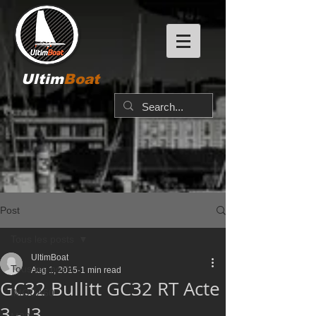
Ultim
Boat
Post
Tous les posts
UltimBoat
Tous les posts
Aug 1, 2015
1 min read
GC32 Bullitt GC32 RT Acte
IMOCA60
3 - J3