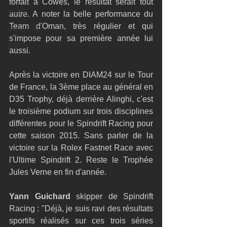
forfait à Cowes, le résultat serait tout 
AC75
autre. A noter la belle performance du 
Team d'Oman, très régulier et qui 
Open 7.50
s'impose pour sa première année lui 
ETF26
aussi. 
Après la victoire en DIAM24 sur le Tour 
de France, la 3ème place au général en 
D35 Trophy, déjà derrière Alinghi, c'est 
le troisième podium sur trois disciplines 
différentes pour le Spindrift Racing pour 
cette saison 2015. Sans parler de la 
victoire sur la Rolex Fastnet Race avec 
l'Ultime Spindrift 2. Reste le Trophée 
Jules Verne en fin d'année. 
Yann Guichard
 skipper de Spindrift 
Racing : "Déjà, je suis ravi des résultats 
sportifs réalisés sur ces trois séries 