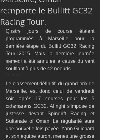
M32
remporte le Bullitt GC32
GC32
Racing Tour.
Diam24
Quatre jours de course étaient 
Class40
programmés à Marseille pour la 
Mach 6.50
dernière étape du Bullitt GC32 Racing 
Farr 30
Tour 2015. Mais la dernière journée 
samedi a été annulée à cause du vent 
ORMA60
soufflant à plus de 42 noeuds. 
Gunboat
Le classement définitif, du grand prix de 
D35
Marseille, est donc celui de vendredi 
Farr 280
soir, après 17 courses pour les 5 
catamarans GC32. Alinghi s'impose de 
Fast 40
justesse devant Spindrift Racing et 
PAC52
Sultanate of Oman. La régularité aura 
Ocean Fifty
une nouvelle fois payée. Yann Guichard 
et son équipe auront menés une grosse 
Mini 6.50