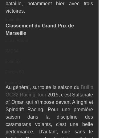
bataille, notamment hier avec trois 
RORC
victoires. 
Botin 80
Classement du Grand Prix de 
VOR60
Marseille 
Class Rhum
JMD54
Botin 52
Classe 50
Figaro 3
Au général, sur toute la saison du 
Bullitt 
Flying Phantom
GC32 Racing Tour
 2015, c'est Sultanate 
of Oman qui s'impose devant Alinghi et 
L&#39;Hydroptère
Spindrift Racing. Pour une première 
F18
saison dans la discipline des 
TF35
catamarans volants, c'est une belle 
performance. D'autant, que sans le 
Business