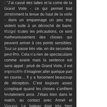
: "J’ai cassé des lattes et la corne de la 
RORC
Grand Voile - ce qui permet tout 
simplement la tenue du haut de la voile 
Botin 80
- dans un empannage un peu trop 
VOR60
violent suite à un décroché de barre. 
Class Rhum
Malgré toutes les précautions, ce sont 
malheureusement des choses qui 
JMD54
peuvent arriver à ces points sensibles. 
Botin 52
Tout se passe très vite, en dix secondes 
peut être. Cela n’a rien de spectaculaire 
Classe 50
comme avarie mais la sentence est 
Figaro 3
sans appel : privé de Grand Voile, il est 
impossible d’imaginer aller quelque part 
Flying Phantom
en course… Il y a forcement beaucoup 
L&#39;Hydroptère
de déception. C’est toujours assez 
F18
compliqué quand les choses s’arrêtent 
brutalement ainsi. J’étais bien dans le 
TF35
match, au contact avec Armel et 
Business
Vincent. Le bateau était très bien 