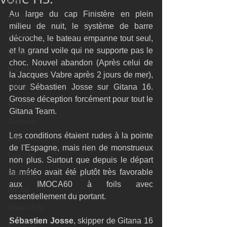
M32
Au large du cap Finistère en plein 
GC32
milieu de nuit, le système de barre 
Diam24
décroche, le bateau empanne tout seul, 
et la grand voile qui ne supporte pas le 
Class40
choc. Nouvel abandon (Après celui de 
Mach 6.50
la Jacques Vabre après 2 jours de mer), 
Farr 30
pour Sébastien Josse sur Gitana 16. 
Grosse déception forcément pour tout le 
ORMA60
Gitana Team.
Gunboat
Les conditions étaient rudes à la pointe 
D35
de l'Espagne, mais rien de monstrueux 
Farr 280
non plus. Surtout que depuis le départ 
la météo avait été plutôt très favorable 
Fast 40
aux IMOCA60 à foils avec 
PAC52
essentiellement du portant. 
Ocean Fifty
Sébastien Josse
, skipper de Gitana 16 
Mini 6.50