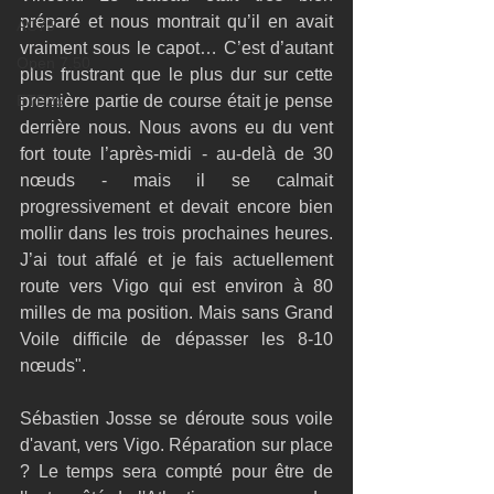
préparé et nous montrait qu’il en avait 
AC75
vraiment sous le capot… C’est d’autant 
Open 7.50
plus frustrant que le plus dur sur cette 
ETF26
première partie de course était je pense 
derrière nous. Nous avons eu du vent 
fort toute l’après-midi - au-delà de 30 
nœuds - mais il se calmait 
progressivement et devait encore bien 
mollir dans les trois prochaines heures. 
J’ai tout affalé et je fais actuellement 
route vers Vigo qui est environ à 80 
milles de ma position. Mais sans Grand 
Voile difficile de dépasser les 8-10 
nœuds".
Sébastien Josse se déroute sous voile 
d'avant, vers Vigo. Réparation sur place 
? Le temps sera compté pour être de 