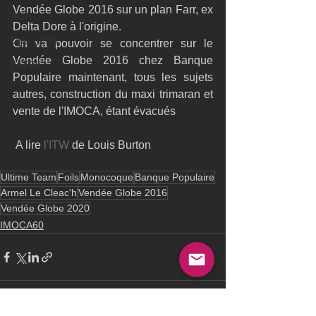
Vendée Globe 2016 sur un plan Farr, ex 
AC75
Delta Dore à l'origine.
Open 7.50
On va pouvoir se concentrer sur le 
Vendée Globe 2016 chez Banque 
ETF26
Populaire maintenant, tous les sujets 
autres, construction du maxi trimaran et 
vente de l'IMOCA, étant évacués
 A lire
 l'ITW 
de Louis Burton
Ultime Team
Foils
Monocoque
Banque Populaire
Armel Le Cleac'h
Vendée Globe 2016
Vendée Globe 2020
IMOCA60