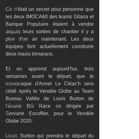
RORC
Ce n'était un secret pour personne que 
les deux IMOCA60 des teams Gitana et 
Botin 80
Banque Populaire étaient à vendre 
VOR60
depuis leurs sorties de chantier il y a 
plus d'un an maintenant. Les deux 
Class Rhum
équipes font actuellement construire 
JMD54
deux maxis trimarans.
Botin 52
Et on apprend aujourd'hui, trois 
Classe 50
semaines avant le départ, que le 
Figaro 3
monocoque d'Armel Le Cléac'h sera 
cédé après le Vendée Globe au Team 
Flying Phantom
Bureau Vallée de Louis Burton de 
L&#39;Hydroptère
l'écurie BG Race co dirigée par 
Servane Escoffier, pour le Vendée 
F18
Globe 2020.
TF35
Business
Louis Burton qui prendra le départ du 