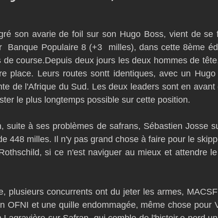
D54
Botin 52
Classe 50
Figaro 3
Flying Phanto
é son avarie de foil sur son Hugo Boss, vient de se fa
r  Banque Populaire 8 (+3  milles), dans cette 8ème éd
AC75
Open 7.50
s de course.Depuis deux jours les deux hommes de tête,
re place. Leurs routes sontt identiques, avec un Hugo 
nte de l'Afrique du Sud. Les deux leaders sont en avant 
ester le plus longtemps possible sur cette position.
n, suite à ses problèmes de safrans, Sébastien Josse su
e 448 milles. Il n'y pas grand chose à faire pour le skippe
othschild, si ce n'est naviguer au mieux et attendre l
e, plusieurs concurrents ont du jeter les armes, MACSF
 un OFNI et une quille endommagée, même chose pour Vi