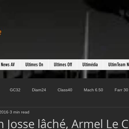
t
s News AV
Ultimes On
Ultimes Off
Ultimédia
UltimTeam 
GC32
Diam24
Class40
Mach 6.50
Farr 30
 2016
3 min read
Fast 40
PAC52
Ocean Fifty
Mini 6.50
ROR
n Josse lâché, Armel Le C