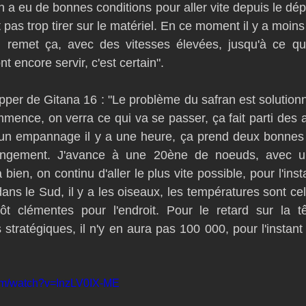
a eu de bonnes conditions pour aller vite depuis le dépa
ut pas trop tirer sur le matériel. En ce moment il y a moins 
 remet ça, avec des vitesses élevées, jusqu'à ce que
ont encore servir, c'est certain".
ipper de Gitana 16 : "Le problème du safran est solutionn
ence, on verra ce qui va se passer, ça fait parti des a
r un empannage il y a une heure, ça prend deux bonnes 
ngement. J'avance à une 20ène de noeuds, avec une
ien, on continu d'aller le plus vite possible, pour l'insta
ans le Sud, il y a les oiseaux, les températures sont ce
tôt clémentes pour l'endroit. Pour le retard sur la tê
s stratégiques, il n'y en aura pas 100 000, pour l'instant i
com/watch?v=InzLV0IX-ME