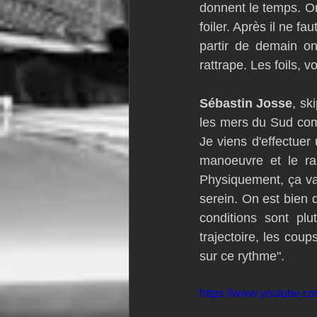
donnent le temps. On 
foiler. Après il ne fa
partir de demain on
rattrape. Les foils, v
Sébastin Josse
, sk
les mers du Sud comm
Je viens d'effectue
manoeuvre et le ra
Physiquement, ça va b
serein. On est bien d
conditions sont plu
trajectoire, les coup
sur ce rythme".
https://www.youtube.