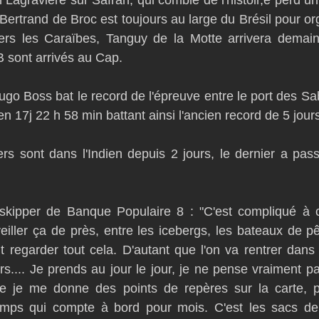
Lagravière sur Safran, qui comble de l'histoir,e perd un 
ertrand de Broc est toujours au large du Brésil pour orga
s les Caraïbes, Tanguy de la Motte arrivera demain
 sont arrivés au Cap.
o Boss bat le record de l'épreuve entre le port des Sab
en 17j 22 h 58 min battant ainsi l'ancien record de 5 jours
rs sont dans l'Indien depuis 2 jours, le dernier a pass
 skipper de Banque Populaire 8 : "C'est compliqué à c
veiller ça de près, entre les icebergs, les bateaux de p
aut regarder tout cela. D'autant que l'on va rentrer dan
urs.... Je prends au jour le jour, je ne pense vraiment pas
ue je me donne des points de repères sur la carte, pa
 temps qui compte à bord pour mois. C'est les sacs de 