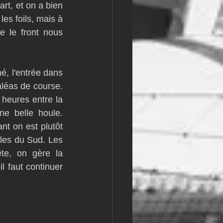
rt, et on a bien 
les foils, mais à 
 le front nous 
é, l'entrée dans 
léas de course. 
heures entre la 
 belle houle. 
nt on est plutôt 
lles du Sud. Les 
te, on gère la 
l faut continuer 