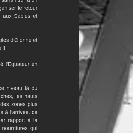
safran sur à un 
niser le retour 
 aux Sables et 
les d'Olonne et 
 !!
é l'Equateur en 
e niveau là du 
êches, les hauts 
s des zones plus 
 à l'arrivée, ce 
r rapport à la 
nourritures qui 