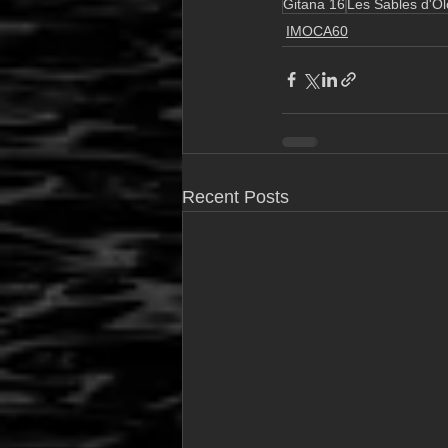
Gitana 16
Les Sables d'O
IMOCA60
Recent Posts