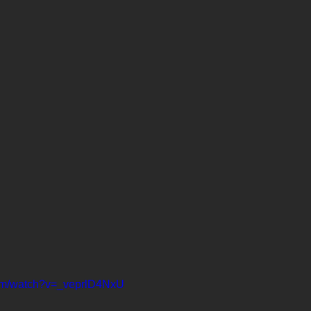
com/watch?v=_veprlD4NxU