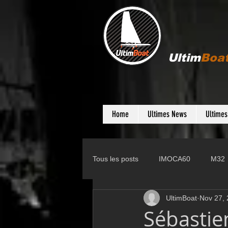
Ultim
Boa
Home
Ultimes News
Ultime
Tous les posts
IMOCA60
M32
UltimBoat
Nov 27,
Gunboat
D35
Farr 280
Sébastie