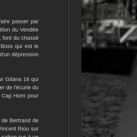
m
L&#39;Hydroptère
ire passer par 
ition du Vendée 
 font du chassé 
Boss qui est le 
d'un dépression 
r Gitana 16 qui 
r de l'écurie du 
e Cap Horn pour 
 de Bertrand de 
ncent Riou sur 