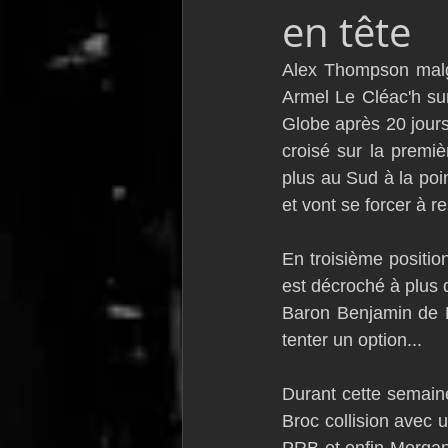
en tête
VOR60
Class Rhum
JM
Alex Thompson malgr
Armel Le Cléac'h su
F18
TF35
Business
Globe après 20 jour
croisé sur la premiè
plus au Sud à la poi
et vont se forcer à r
En troisième positio
est décroché à plus d
Baron Benjamin de R
tenter un option...
Durant cette semain
Broc collision avec