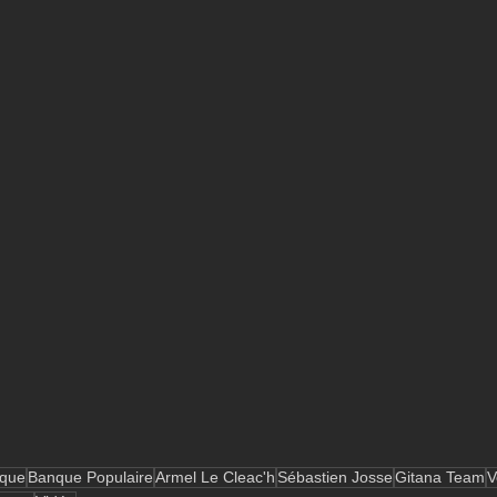
que
Banque Populaire
Armel Le Cleac'h
Sébastien Josse
Gitana Team
V