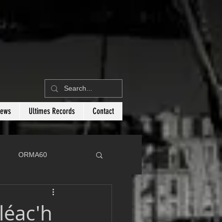
News
Ultimes Records
Contact
ORMA60
C
Botin 80
léac'h