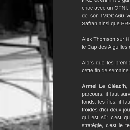
PRB et enfin Morgan 
choc avec un OFNI. B
de son IMOCA60 ver
Safran ainsi que PRB
Alex Thomson sur Hug
le Cap des Aiguilles 
Alors que les premie
cette fin de semaine.
Armel Le Cléac'h
,
parcours, il faut sur
fonds, les îles, il f
froides d'ici deux jo
qui est sûr c'est q
stratégie, c'est le