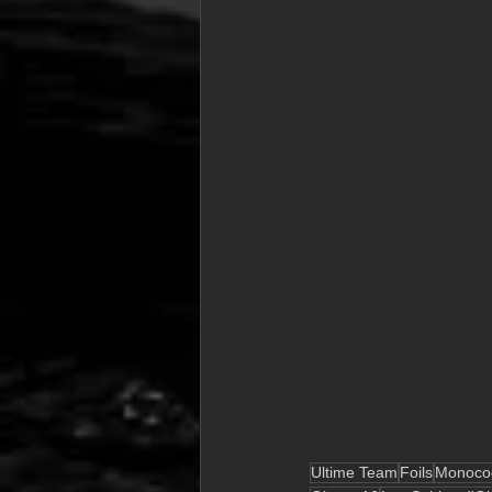
Ultime Team
Foils
Monoco