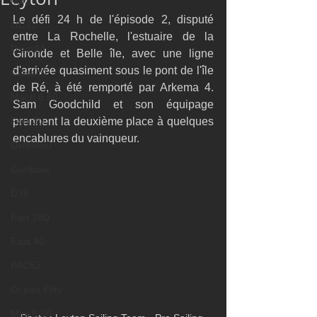
M32
Le défi 24 h de l'épisode 2, disputé 
GC32
entre La Rochelle, l'estuaire de la 
Diam24
Gironde et Belle île, avec une ligne 
d'arrivée quasiment sous le pont de l'île 
Class40
de Ré, à été remporté par Arkema 4. 
Mach 6.50
Sam Goodchild et son équipage 
Farr 30
prennent la deuxième place à quelques 
encablures du vainqueur. 
ORMA60
Gunboat
D35
Farr 280
Fast 40
PAC52
Ocean Fifty
Mini 6.50