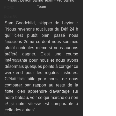
Photo : Leyton Sailing Team - Pro Sailing 
Team
RORC
Botin 80
Sam Goodchild, skipper de Leyton : 
VOR60
"Nous revenons tout juste du Défi 24 h 
Class Rhum
qui c'est plutôt bien passé nous 
finissions 2ème ce dont nous sommes 
JMD54
plutôt contentes même si nous aurions 
Botin 52
préféré gagner. C'est une course 
intéressante pour nous et nous avons 
Classe 50
désormais quelques points à corriger ce 
Figaro 3
week-end pour les régates inshores. 
Flying Phantom
C'était très utile pour nous  de nous 
comparer par rapport au reste de la 
L&#39;Hydroptère
flotte, d'en apprendre d'avantage sur 
F18
notre bateau, voir ce qui marche ou non 
et si notre vitesse est comparable à 
TF35
celle des autres".
Business