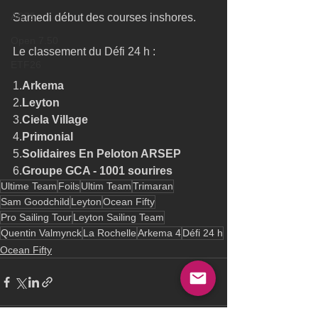
AC75
Samedi début des courses inshores. 
Open 7.50
Le classement du Défi 24 h :
ETF26
1.
Arkema 
2.
Leyton
3.
Ciela Village
4.
Primonial
5.
Solidaires En Peloton ARSEP
6.
Groupe GCA - 1001 sourires
Ultime Team
Foils
Ultim Team
Trimaran
Sam Goodchild
Leyton
Ocean Fifty
Pro Sailing Tour
Leyton Sailing Team
Quentin Valmynck
La Rochelle
Arkema 4
Défi 24 h
Ocean Fifty