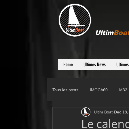
Ultim
Boa
Home
Ultimes News
Ultime
Tous les posts
IMOCA60
M32
Ultim Boat
Dec 18,
Gunboat
D35
Farr 280
Le calen