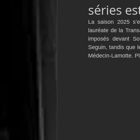
séries e
VOR60
Class Rhum
JM
La saison 2025 s’es
lauréate de la Tran
F18
TF35
Business
imposés devant Sol
Seguin, tandis que l
Médecin-Lamotte. Pl