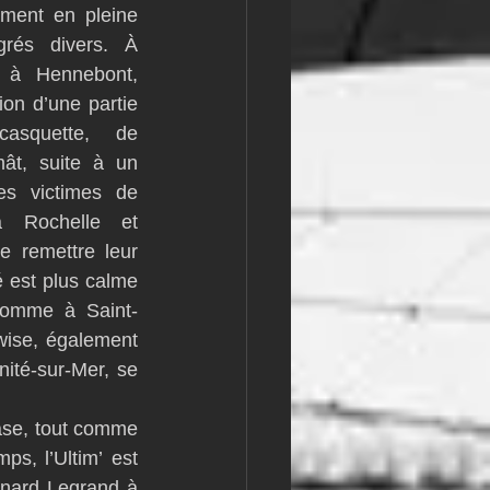
ement en pleine 
rés divers. À 
à Hennebont, 
on d’une partie 
asquette, de 
ât, suite à un 
es victimes de 
 Rochelle et 
 remettre leur 
 est plus calme 
comme à Saint-
ise, également 
nité-sur-Mer, se 
ase, tout comme 
, l’Ultim’ est 
nard Legrand à 