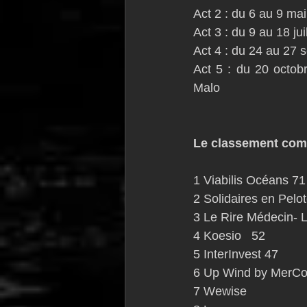
Act 2 : du 6 au 9 mai
Act 3 : du 9 au 18 j
Act 4 : du 24 au 27 
Act 5 : du 20 octo
Malo
Le classement comp
1 Viabilis Océans 71
2 Solidaires en Pelo
3 Le Rire Médecin- 
4 Koesio   52
5 InterInvest 47
6 Up Wind by MerCo
7 Wewise