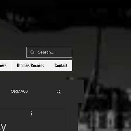
News
Ultimes Records
Contact
ORMA60
C
Botin 80
ty