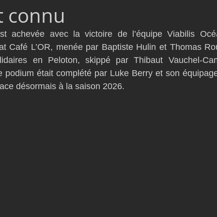
st connu
D54
Botin 52
Classe 50
Figaro 3
Flying Phanto
t achevée avec la victoire de l’équipe Viabilis Océ
sat Café L’OR, menée par Baptiste Hulin et Thomas Roux
AC75
Open 7.50
idaires en Peloton, skippé par Thibaut Vauchel-Ca
e podium était complété par Luke Berry et son équipage
ace désormais à la saison 2026.