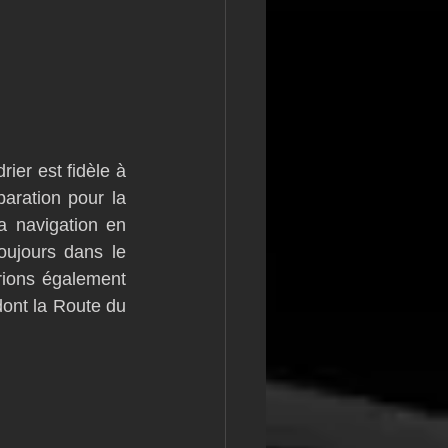
ier est fidèle à 
aration pour la 
 navigation en 
ujours dans le 
rions également 
ont la Route du 