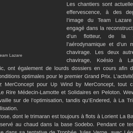
Les chantiers sont actuell
effervescence, à des deg
l’image du Team Lazare 
engagé dans la reconstructi
d’un flotteur, de la c
l’aérodynamique et d’un m
chavirage. Les deux autr
Team Lazare
chavirage, Koésio à La
sic, ont également de lourds dossiers en cours afin de
nditions optimales pour le premier Grand Prix. L’activité
z MerConcept pour Up Wind by MerConcept, tout 
 Le Rire Médecin-Lamotte et Solidaires en Peloton. Wew
aille sur de l’optimisation, tandis qu’Endered, à La Tri
lisation.
e, dont le trimaran est toujours à flots à Lorient La B
nservé au chaud dans la base Sodebo. Pendant ce temps
sse dans sa tentative de Trophée Jules Verne, avec Léo