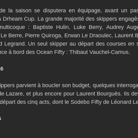
 de la saison se disputera en équipage, avant un p
e la Drheam Cup. La grande majorité des skippers engagés
ulticoque : Baptiste Hulin, Luke Berry, Audrey Auge
 Le Berre, Pierre Quiroga, Erwan Le Draoulec, Laurent B
 Legrand. Un seul skipper au départ des courses en sol
nce à bord des Ocean Fifty : Thibaut Vauchel-Camus.
26
ippers parvient à boucler son budget, quelques interrogat
 Lazare, et plus encore pour Laurent Bourguès. Ils devr
 départ des cinq acts, dont le Sodebo Fifty de Léonard L
s