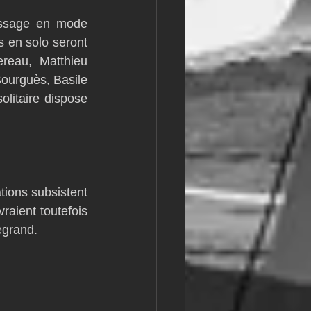
assage en mode 
 en solo seront 
reau, Matthieu 
ourguès, Basile 
itaire dispose 
ions subsistent 
aient toutefois 
egrand.