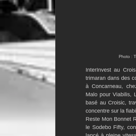
Photo : 
InterInvest au Croi
trimaran dans des co
à Concarneau, che
Malo pour Viabilis,
basé au Croisic, trav
concentre sur la fiabi
Reste Mon Bonnet Ros
le Sodebo Fifty, co
lancé à pleine vite