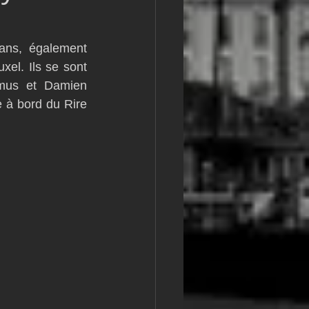
m
L&#39;Hydroptère
ans, également 
el. Ils se sont 
mus et Damien 
 à bord du Rire 