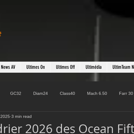
t
s News AV
Ultimes On
Ultimes Off
Ultimédia
UltimTeam 
GC32
Diam24
Class40
Mach 6.50
Farr 30
 2025
3 min read
Fast 40
PAC52
Ocean Fifty
Mini 6.50
ROR
drier 2026 des Ocean Fif