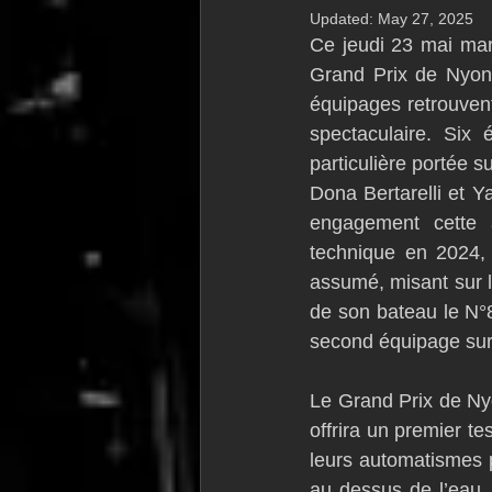
Updated:
May 27, 2025
VOR60
Class Rhum
JM
Ce jeudi 23 mai mar
Grand Prix de Nyon.
équipages retrouven
F18
TF35
Business
spectaculaire. Six 
particulière portée 
Dona Bertarelli et Y
engagement cette a
technique en 2024, 
assumé, misant sur la
de son bateau le N°
second équipage sur
Le Grand Prix de Nyo
offrira un premier te
leurs automatismes p
au dessus de l’eau. 