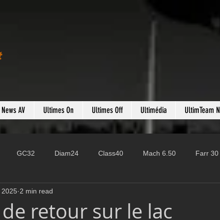
t
s News AV
Ultimes On
Ultimes Off
Ultimédia
UltimTeam 
GC32
Diam24
Class40
Mach 6.50
Farr 30
 2025
2 min read
Fast 40
PAC52
Ocean Fifty
Mini 6.50
ROR
de retour sur le lac