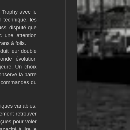
m
L&#39;Hydroptère
 Trophy avec le 
technique, les 
ssi disputé que 
 une attention 
ans à foils.
uit leur double 
nde évolution 
eure. Un choix 
onserve la barre 
s commandes du 
ques variables, 
dement retrouver 
çues pour voler 
acité à lire le 