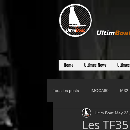
Ultim
Boa
Home
Ultimes News
Ultime
Tous les posts
IMOCA60
M32
Ultim Boat
May 23,
Gunboat
D35
Farr 280
Les TF35 