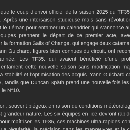
D54
Botin 52
Classe 50
Figaro 3
Flying Phanto
que le coup d’envoi officiel de la saison 2025 du TF35
 Après une intersaison studieuse mais sans révolution 
t le Léman pour entamer un calendrier qui s’annonce au
AC75
Open 7.50
équipes prennent le départ de ce premier acte, avec
sur la formation Sails of Change, qui engage deux catamar
ann Guichard, figures bien connues du circuit, ont recond
nnée. Les TF35, qui avaient bénéficié d’une profo
entament cette nouvelle saison sans modification maj
 stabilité et l’optimisation des acquis. Yann Guichard c
8, tandis que Duncan Späth prend une nouvelle fois le
 le N°10.
n, souvent piégeux en raison de conditions météorologi
st grandeur nature. Les six équipes en lice devront rapi
our maîtriser les TF35, ces machines ultra-rapides con
La régularité, la précision dans les manœuvres et la cap