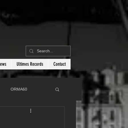
News
Ultimes Records
Contact
ORMA60
C
Botin 80