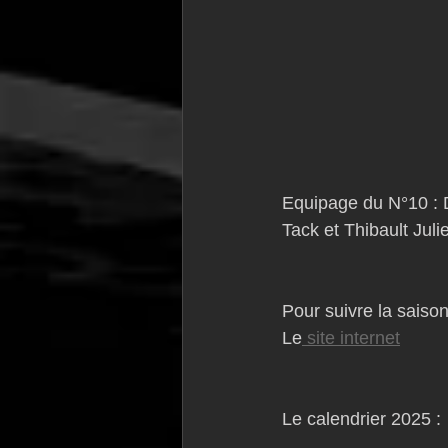
Equipage du N°10 : D
Tack et Thibault Juli
Pour suivre la saiso
Le
 site internet
Le calendrier 2025 :