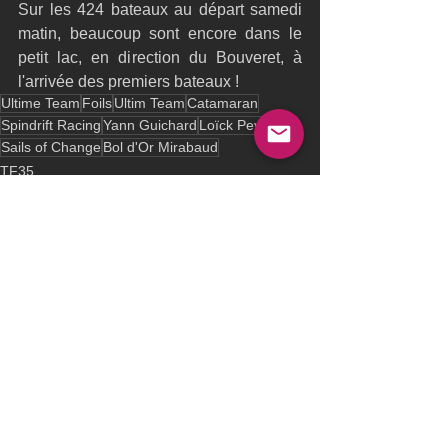
Sur les 424 bateaux au départ samedi 
matin, beaucoup sont encore dans le 
petit lac, en direction du Bouveret, à 
l'arrivée des premiers bateaux !
Ultime Team
Foils
Ultim Team
Catamaran
Spindrift Racing
Yann Guichard
Loïck Peyron
Sails of Change
Bol d'Or Mirabaud
TF35
See All
Recent Posts