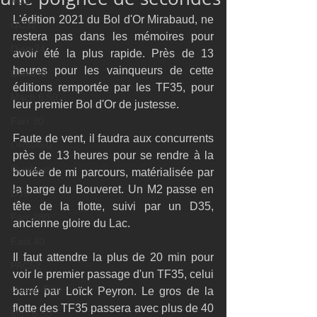
M32
L'édition 2021 du Bol d'Or Mirabaud, ne 
GC32
restera pas dans les mémoires pour 
Diam24
avoir été la plus rapide. Près de 13 
heures pour les vainqueurs de cette 
Class40
éditions remportée par les TF35, pour 
Mach 6.50
leur premier Bol d'Or de justesse.
Farr 30
Faute de vent, il faudra aux concurrents 
ORMA60
près de 13 heures pour se rendre à la 
Gunboat
bouée de mi parcours, matérialisée par 
la barge du Bouveret. Un M2 passe en 
D35
tête de la flotte, suivi par un D35, 
Farr 280
ancienne gloire du Lac.
Fast 40
Il faut attendre la plus de 20 min pour 
PAC52
voir le premier passage d'un TF35, celui 
Ocean Fifty
barré par Loïck Peyron. Le gros de la 
flotte des TF35 passera avec plus de 40 
Mini 6.50