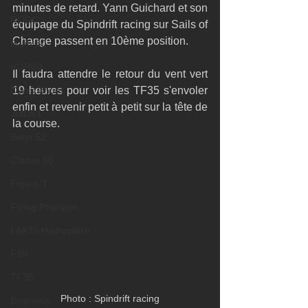
minutes de retard. Yann Guichard et son 
RORC
équipage du Spindrift racing sur Sails of 
Change passent en 10ème position.
Botin 80
VOR60
Il faudra attendre le retour du vent vert 
Class Rhum
19 heures pour voir les TF35 s'envoler 
enfin et revenir petit à petit sur la tête de 
JMD54
la course.
Botin 52
Classe 50
Figaro 3
Flying Phantom
L&#39;Hydroptère
F18
TF35
Photo : Spindrift racing
Business