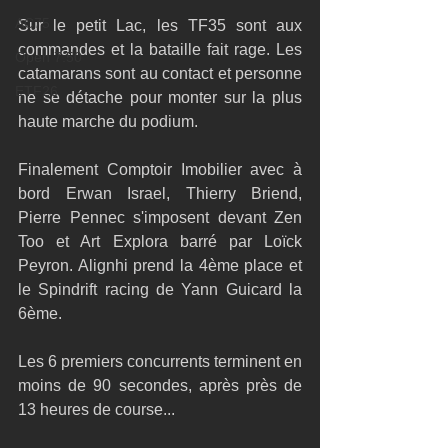
AC75
Sur le petit Lac, les TF35 sont aux 
commandes et la bataille fait rage. Les 
Open 7.50
catamarans sont au contact et personne 
ETF26
ne se détache pour monter sur la plus 
haute marche du podium.
Finalement Comptoir Imobilier avec à 
bord Erwan Israel, Thierry Briend, 
Pierre Pennec s'imposent devant Zen 
Too et Art Explora barré par Loïck 
Peyron. Alignhi prend la 4ème place et 
le Spindrift racing de Yann Guicard la 
6ème.
Les 6 premiers concurrents terminent en 
moins de 90 secondes, après près de 
13 heures de course...