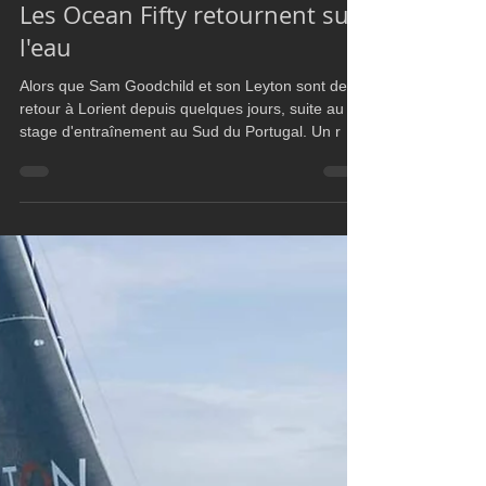
Ultim Boat
Mar 16, 2022
3 min read
Ocean Fifty
Les Ocean Fifty retournent sur
l'eau
Alors que Sam Goodchild et son Leyton sont de
retour à Lorient depuis quelques jours, suite au
stage d'entraînement au Sud du Portugal. Un r