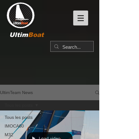
Ultim
Boat
UltimTeam News
Tous les posts
Tous les posts
IMOCA60
M32
Load video