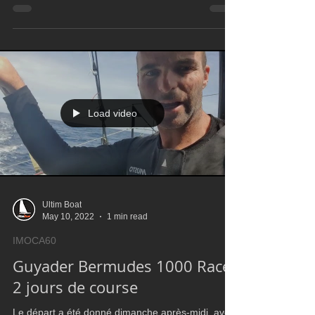
Populaire, qui réalise une très belle course en
terminant au pied du podium, et premier
IMOCA60
Load video
Ultim Boat
May 10, 2022
1 min read
IMOCA60
Guyader Bermudes 1000 Race