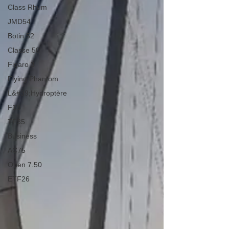
Class Rhum
JMD54
Botin 52
Classe 50
Figaro 3
Flying Phantom
L&#39;Hydroptère
F18
TF35
Business
AC75
Open 7.50
ETF26