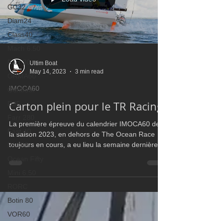
GC32
Diam24
Class40
Mach 6.50
Farr 30
Ultim Boat
May 14, 2023
3 min read
ORMA60
IMOCA60
Gunboat
Carton plein pour le TR Racing
D35
Farr 280
La première épreuve du calendrier IMOCA60 de
Fast 40
la saison 2023, en dehors de The Ocean Race
toujours en cours, a eu lieu la semaine dernière. D
PAC52
Ocean Fifty
Mini 6.50
RORC
Botin 80
VOR60