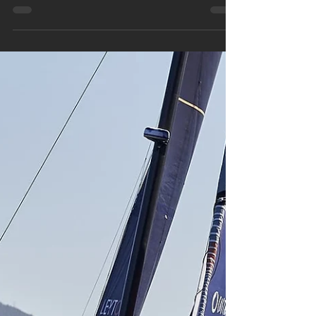
de son trimaran Leyton à Morgan Lagravièr