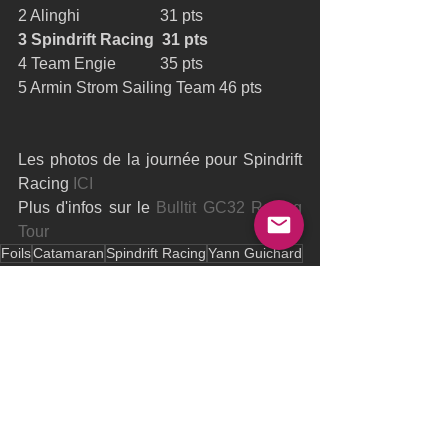
2 Alinghi                    31 pts 
3 Spindrift Racing  31 pts
4 Team Engie           35 pts 
5 Armin Strom Sailing Team 46 pts 
Les photos de la journée pour Spindrift 
Racing 
ICI
Plus d'infos sur le 
Bulltit GC32 Racing 
Tour
Foils
Catamaran
Spindrift Racing
Yann Guichard
Xavier Revil
Dona Bertarelli
GC32
Oman Sail
Bullitt GC32 Racing Tour
Autriche