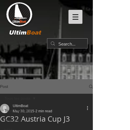
Ultim
Boat
Post
Tous les posts
UltimBoat
Tous les posts
May 30, 2015
2 min read
GC32 Austria Cup J3
IMOCA60