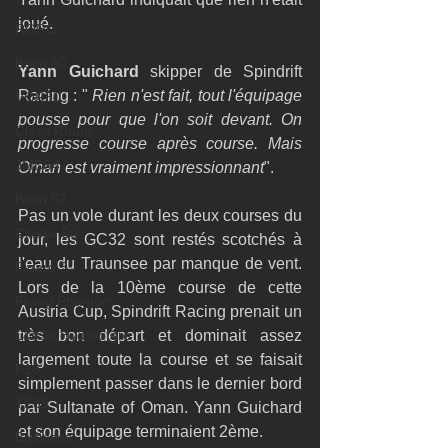
joué. 
RORC
Botin 80
Yann Guichard
 skipper de Spindrift 
Racing : " 
Rien n'est fait, tout l'équipage 
VOR60
pousse pour que l'on soit devant. On 
Class Rhum
progresse course après course. Mais 
JMD54
Oman est vraiment impressionnant
". 
Botin 52
Pas un vole durant les deux courses du 
Classe 50
jour, les GC32 sont restés scotchés à 
l'eau du Traunsee par manque de vent. 
Figaro 3
Lors de la 10ème course de cette 
Flying Phantom
Austria Cup, Spindrift Racing prenait un 
L&#39;Hydroptère
très bon départ et dominait assez 
largement toute la course et se faisait 
F18
simplement passer dans le dernier bord 
TF35
par Sultanate of Oman. Yann Guichard 
et son équipage terminaient 2ème. 
Business