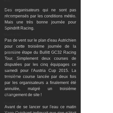
M32
GC32
Des organisateurs qui ne sont pas 
récompensés par les conditions météo. 
Diam24
Mais une très bonne journée pour 
Class40
Spindrift Racing. 
Mach 6.50
Pas de vent sur le plan d'eau Autrichien 
Farr 30
pour cette troisième journée de la 
ORMA60
première étape du Bullitt GC32 Racing 
Tour. Simplement deux courses de 
Gunboat
disputées par les cinq équipages ce 
D35
samedi pour l'Austria Cup 2015. La 
troisième course lancée par deux fois 
Farr 280
par les organisateurs a finalement été 
Fast 40
annulée, malgré un troisième 
PAC52
changement de site !  
Ocean Fifty
Avant de se lancer sur l'eau ce matin 
Mini 6.50
Yann Guichard indiquait que rien n'était 