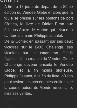
M32
A lire, à 13 jours du départ de la 8ème 
GC32
édition du Vendée Globe et alors que la 
Diam24
foule se presse sur les pontons de port 
Olonna, le livre de Didier Piron aux 
Class40
éditions Ancre de Marine qui retrace la 
Mach 6.50
carrière du marin Philippe Jeantot.
Farr 30
De la Comex en passant par ses deux 
victoires sur le BOC Chalenge, ses 
ORMA60
victoires sur le catamaran
 Crédit 
Gunboat
Agricole II
, la création du Vendée Globe 
Challenge devenu ensuite le Vendée 
D35
Globe, et la fin moins glorieuse. 
Farr 280
Philippe Jeantot, à la fin du livre, où l'on 
peut revivre les précédentes éditions de 
Fast 40
la course autour du Monde ne solitaire, 
PAC52
livre ses vérités.
Ocean Fifty
Mini 6.50