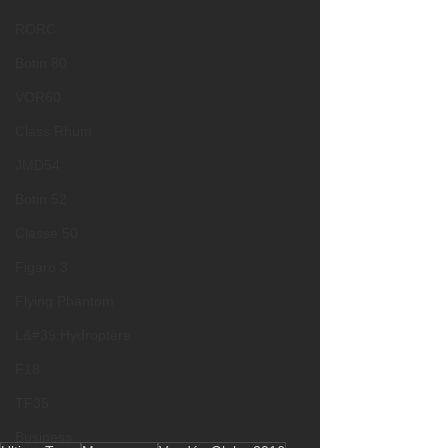
RORC
Botin 80
VOR60
Class Rhum
JMD54
Botin 52
Classe 50
Figaro 3
Flying Phantom
L&#39;Hydroptère
F18
TF35
Business