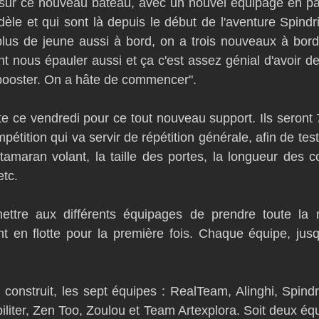
 sur ce nouveau bateau, avec un nouvel équipage en par
dèle et qui sont là depuis le début de l'aventure Spindri
lus de jeune aussi à bord, on a trois nouveaux à bord 
nt nous épauler aussi et ça c'est assez génial d'avoir de
booster. On a hâte de commencer". 
e ce vendredi pour ce tout nouveau support. Ils seront 7 
étition qui va servir de répétition générale, afin de teste
maran volant, la taille des portes, la longueur des co
tc.
ettre aux différents équipages de prendre toute la 
 en flotte pour la première fois. Chaque équipe, jusqu'i
construit, les sept équipes : RealTeam, Alinghi, Spindri
liter, Zen Too, Zoulou et Team Artexplora. Soit deux équ