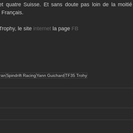
t quatre Suisse. Et sans doute pas loin de la moitié
 Français.
rophy, le site
 internet
 la page 
FB
ran
Spindrift Racing
Yann Guichard
TF35 Trohy