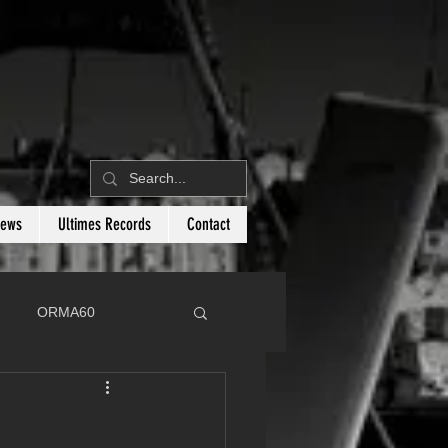
News
Ultimes Records
Contact
ORMA60
C
Botin 80