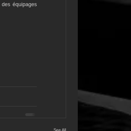
 des équipages 
See All