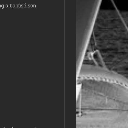
g a baptisé son 
m
L&#39;Hydroptère