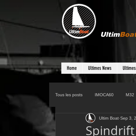
Ultim
Boa
Home
Ultimes News
Ultime
Tous les posts
IMOCA60
M32
Ultim Boat
Sep 3, 
Gunboat
D35
Farr 280
Spindrift