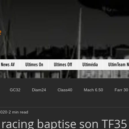
t
s News AV
Ultimes On
Ultimes Off
Ultimédia
UltimTeam 
GC32
Diam24
Class40
Mach 6.50
Farr 30
2020
2 min read
Fast 40
PAC52
Ocean Fifty
Mini 6.50
ROR
 racing baptise son TF35