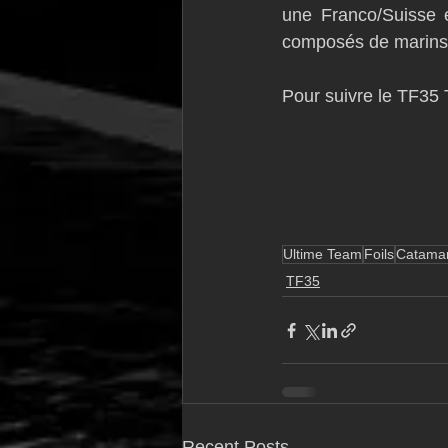
une Franco/Suisse e
composés de marins
Pour suivre le TF35 T
Ultime Team
Foils
Catama
TF35
Recent Posts