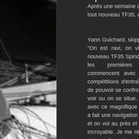
Après une semaine d'
VOR60
Class Rhum
JM
tout nouveau TF35, a
F18
TF35
Business
Yann Guichard, skippe
"On est ravi, on vi
nouveau TF35 Spindri
les premières 
commencent avec s
compétitions d'entra
de pouvoir se confro
voir ou on se situe.
avec ce magnifique 
a fait une navigatio
et on vol au près et 
incroyable. Je me ré