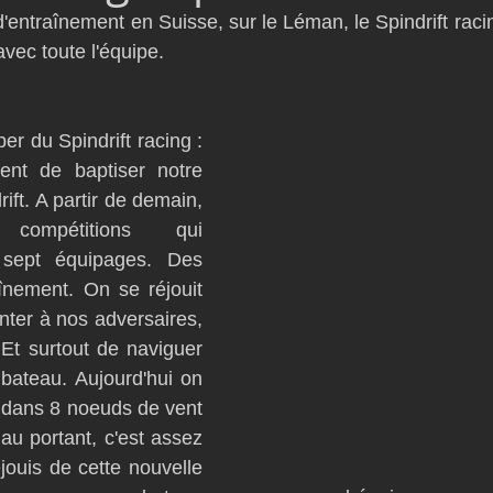
entraînement en Suisse, sur le Léman, le Spindrift racin
D54
Botin 52
Classe 50
Figaro 3
Flying Phanto
vec toute l'équipe.
AC75
Open 7.50
r du Spindrift racing : 
ent de baptiser notre 
ft. A partir de demain, 
compétitions qui 
ept équipages. Des 
înement. On se réjouit 
nter à nos adversaires, 
 Et surtout de naviguer 
bateau. Aujourd'hui on 
n dans 8 noeuds de vent 
au portant, c'est assez 
jouis de cette nouvelle 