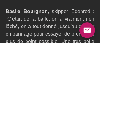
Basile Bourgnon
, skipper Edenred : 
"C'était de la balle, on a vraiment rien 
lâché, on a tout donné jusqu'au dernier 
empannage pour essayer de prendre le 
plus de point possible. Une très belle 
journée, sans rien cassé. On est à un 
point de Lazare, c'est une très bonne 
chose à la moitié du grand prix. Demain 
on attaque les côtiers, c'est autre 
chose".
Classement 
: 