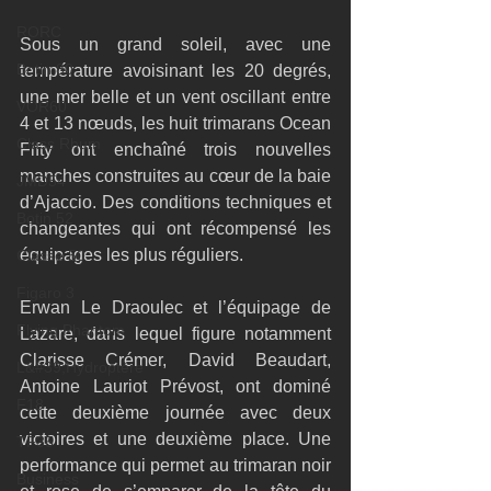
RORC
Sous un grand soleil, avec une 
Botin 80
température avoisinant les 20 degrés, 
une mer belle et un vent oscillant entre 
VOR60
4 et 13 nœuds, les huit trimarans Ocean 
Class Rhum
Fifty ont enchaîné trois nouvelles 
manches construites au cœur de la baie 
JMD54
d’Ajaccio. Des conditions techniques et 
Botin 52
changeantes qui ont récompensé les 
équipages les plus réguliers.
Classe 50
Figaro 3
Erwan Le Draoulec et l’équipage de 
Flying Phantom
Lazare, dans lequel figure notamment 
Clarisse Crémer, David Beaudart, 
L&#39;Hydroptère
Antoine Lauriot Prévost, ont dominé 
F18
cette deuxième journée avec deux 
victoires et une deuxième place. Une 
TF35
performance qui permet au trimaran noir 
Business