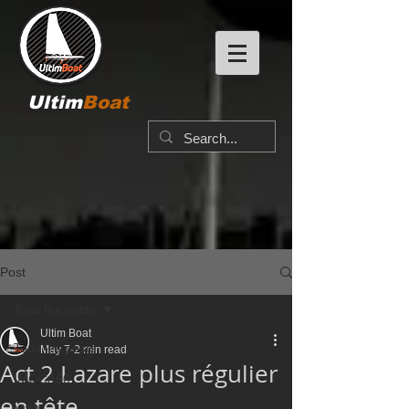
Ultim
Boat
Post
Tous les posts
Ultim Boat
Tous les posts
May 7
2 min read
Act 2 Lazare plus régulier
IMOCA60
en tête