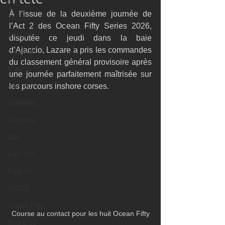
M32
À l’issue de la deuxième journée de 
GC32
l’Act 2 des Ocean Fifty Series 2026, 
Diam24
disputée ce jeudi dans la baie 
d’Ajaccio, Lazare a pris les commandes 
Class40
du classement général provisoire après 
Mach 6.50
une journée parfaitement maîtrisée sur 
Farr 30
les parcours inshore corses.
ORMA60
Gunboat
D35
Farr 280
Fast 40
PAC52
Ocean Fifty
Course au contact pour les huit Ocean Fifty
Mini 6.50