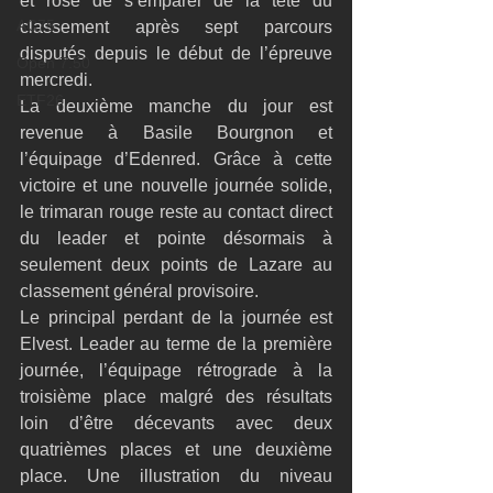
et rose de s’emparer de la tête du 
AC75
classement après sept parcours 
disputés depuis le début de l’épreuve 
Open 7.50
mercredi.
ETF26
La deuxième manche du jour est 
revenue à Basile Bourgnon et 
l’équipage d’Edenred. Grâce à cette 
victoire et une nouvelle journée solide, 
le trimaran rouge reste au contact direct 
du leader et pointe désormais à 
seulement deux points de Lazare au 
classement général provisoire.
Le principal perdant de la journée est 
Elvest. Leader au terme de la première 
journée, l’équipage rétrograde à la 
troisième place malgré des résultats 
loin d’être décevants avec deux 
quatrièmes places et une deuxième 
place. Une illustration du niveau 