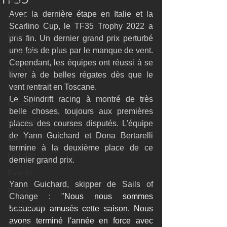
M32
Avec la dernière étape en Italie et la 
GC32
Scarlino Cup, le TF35 Trophy 2022 a 
Diam24
pris fin. Un dernier grand prix perturbé 
une fois de plus par le manque de vent. 
Class40
Cependant, les équipes ont réussi à se 
Mach 6.50
livrer à de belles régates dès que le 
Farr 30
vent rentrait en Toscane.
Le Spindrift racing à montré de très 
ORMA60
belle choses, toujours aux premières 
Gunboat
places des courses disputés. L'équipe 
de Yann Guichard et Dona Bertarelli 
D35
termine à la deuxième place de ce 
Farr 280
dernier grand prix.
Fast 40
Yann Guichard, skipper de Sails of 
PAC52
Change : "
Nous nous sommes 
Ocean Fifty
beaucoup amusés cette saison. Nous 
avons terminé l'année en force avec 
Mini 6.50