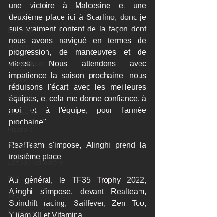
une victoire à Malcesine et une 
RORC
deuxième place ici à Scarlino, donc je 
suis vraiment content de la façon dont 
Botin 80
nous avons navigué en termes de 
VOR60
progression, de manœuvres et de 
Class Rhum
vitesse. Nous attendons avec 
impatience la saison prochaine, nous 
JMD54
réduisons l'écart avec les meilleures 
Botin 52
équipes, et cela me donne confiance, à 
moi et à l'équipe, pour l'année 
Classe 50
prochaine"
Figaro 3
RealTeam s'impose, Alinghi prend la 
Flying Phantom
troisième place.
L&#39;Hydroptère
F18
Au général, le TF35 Trophy 2022, 
Alinghi s'impose, devant Realteam, 
TF35
Spindrift racing, Sailfever, Zen Too, 
Business
Ylliam XII et Vitamina.