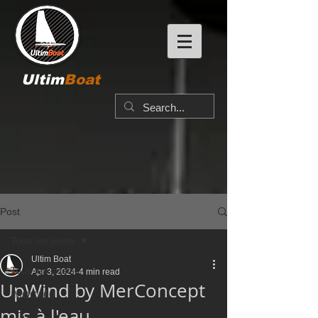
Ultim
Boat
Post
Tous les posts
Ultim Boat
Tous les posts
Apr 3, 2024
4 min read
UpWind by MerConcept
IMOCA60
mis à l'eau