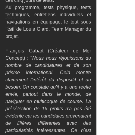
ces cinq jours de tests.
AC75
Au programme, tests physique, tests 
techniques, entretiens individuels et 
Open 7.50
navigations en équipage, le tout sous 
ETF26
l'œil de Louis Giard, Team Manager du 
projet.
François Gabart (Créateur de Mer 
Concept) : "
Nous nous réjouissons du 
nombre de candidatures et de son 
prisme international. Cela montre 
clairement l'intérêt du dispositif et du 
besoin. On constate qu'il y a une réelle 
envie, partout dans le monde, de 
naviguer en multicoque de course. La 
présélection de 16 profils n'a pas été 
évidente car les candidates provenaient 
de filières différentes avec des 
particularités intéressantes. Ce n'est 