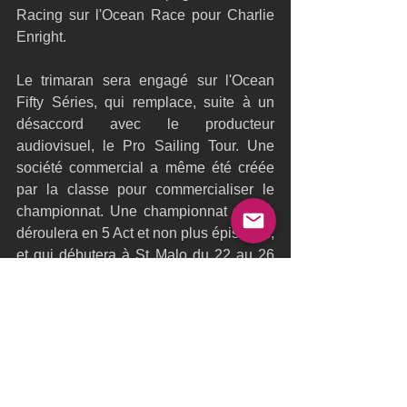
Racing sur l'Ocean Race pour Charlie 
Enright.
Le trimaran sera engagé sur l'Ocean 
Fifty Séries, qui remplace, suite à un 
désaccord avec le producteur 
audiovisuel, le Pro Sailing Tour. Une 
société commercial a même été créée 
par la classe pour commercialiser le 
championnat. Une championnat qui se 
déroulera en 5 Act et non plus épisodes, 
et qui débutera à St Malo du 22 au 26 
mai pour se terminer avec une nouvelle 
épreuve en Méditerranée la MED Max 
Occitanie Saïda Resorts du 21 
septembre au 6 octobre, course 
organisé par Kito de Pavant.
Les 10 Océan Fifty devraient être sur la 