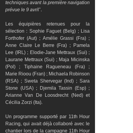
techniques avant la première navigation 
prévue le 9 avri
l". 
Les équipières retenues pour la 
sélection : Sophie Faguet (Belg) ; Lisa 
Forthofer (Aut) ; Amélie Grassi (Fra) ; 
Anne Claire Le Berre (Fra) ; Pamela 
Lee (IRL) ; Elodie-Jane Mettraux (Sui) ; 
Laurane Mettraux (Sui) ; Maja Micinska 
(Pol) ; Tiphaine Ragueneau (Fra) ; 
Marie Rioou (Fran) ; Michaela Robinson 
(RSA) ; Sweta Shervegar (Ind) ; Sara 
Stone (USA) ; Djemila Tassin (Esp) ; 
Arianne Van De Loosdrecht (Ned) et 
Cécilia Zorzi (Ita).
Un programme supporté par 11th Hour 
Racing, qui avait déjà collaboré avec le 
chantier lors de la campagne 11th Hour 