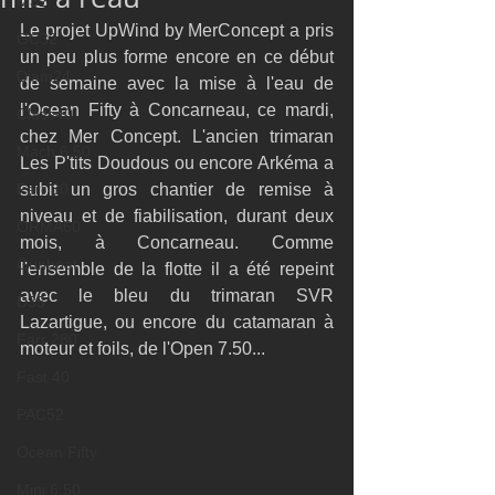
M32
Le projet UpWind by MerConcept a pris 
GC32
un peu plus forme encore en ce début 
Diam24
de semaine avec la mise à l'eau de 
l'Ocean Fifty à Concarneau, ce mardi, 
Class40
chez Mer Concept. L'ancien trimaran 
Mach 6.50
Les P'tits Doudous ou encore Arkéma a 
Farr 30
subit un gros chantier de remise à 
niveau et de fiabilisation, durant deux 
ORMA60
mois, à Concarneau. Comme 
Gunboat
l'ensemble de la flotte il a été repeint 
avec le bleu du trimaran SVR 
D35
Lazartigue, ou encore du catamaran à 
Farr 280
moteur et foils, de l'Open 7.50...
Fast 40
PAC52
Ocean Fifty
Mini 6.50