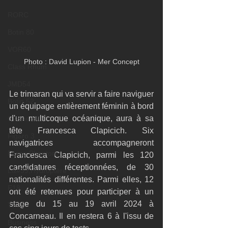
RORC
Botin 80
VOR60
Photo : David Lupion - Mer Concept
Class Rhum
JMD54
Le trimaran qui va servir a faire naviguer 
Botin 52
un équipage entièrement féminin à bord 
d'un multicoque océanique, aura à sa 
Classe 50
tête Francesca Clapicich. Six 
Figaro 3
navigatrices accompagneront 
Flying Phantom
Francesca Clapicich, parmi les 120 
candidatures réceptionnées, de 30 
L&#39;Hydroptère
nationalités différentes. Parmi elles, 12 
F18
ont été retenues pour participer à un 
stage du 15 au 19 avril 2024 à 
TF35
Concarneau. Il en restera 6 à l'issu de 
Business