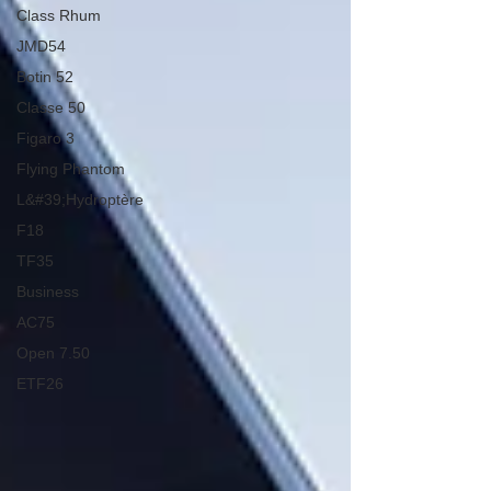
Class Rhum
JMD54
Botin 52
Classe 50
Figaro 3
Flying Phantom
L&#39;Hydroptère
F18
TF35
Business
AC75
Open 7.50
ETF26