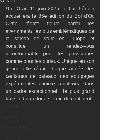
M32
Du 13 au 15 juin 2025, le Lac Léman 
GC32
accueillera la 86e édition du Bol d’Or. 
Diam24
Cette régate figure parmi les 
événements les plus emblématiques de 
Class40
la saison de voile en Europe et 
Mach 6.50
constitue un rendez-vous 
Farr 30
incontournable pour les passionnés 
comme pour les curieux. Unique en son 
ORMA60
genre, elle réunit chaque année des 
Gunboat
centaines de bateaux, des équipages 
expérimentés comme amateurs, dans 
D35
un cadre exceptionnel : le plus grand 
Farr 280
bassin d’eau douce fermé du continent.
Fast 40
PAC52
Ocean Fifty
Mini 6.50