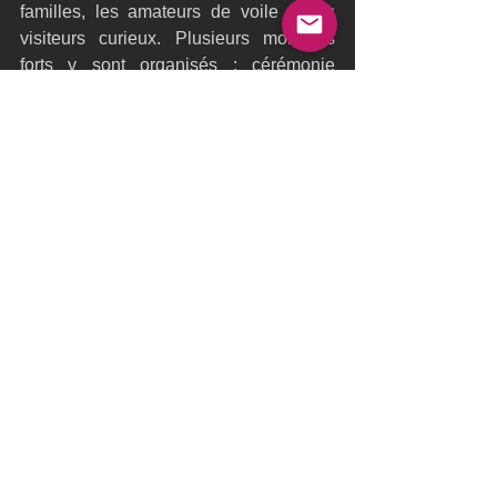
familles, les amateurs de voile et les 
visiteurs curieux. Plusieurs moments 
forts y sont organisés : cérémonie 
d’ouverture, remise des prix, concerts, 
points presse, ateliers.
Pour ceux qui suivent à distance, la 
régate est accessible en direct via le 
site officiel 
www.boldorduleman.ch
 et 
sur les réseaux sociaux. Chaque 
bateau est équipé d’un système de 
balise permettant de suivre sa 
progression en temps réel sur la 
cartographie en ligne. Cette technologie 
rend la régate lisible pour tous, quel que 
soit le niveau de connaissance 
nautique.
Une organisation millimétrée