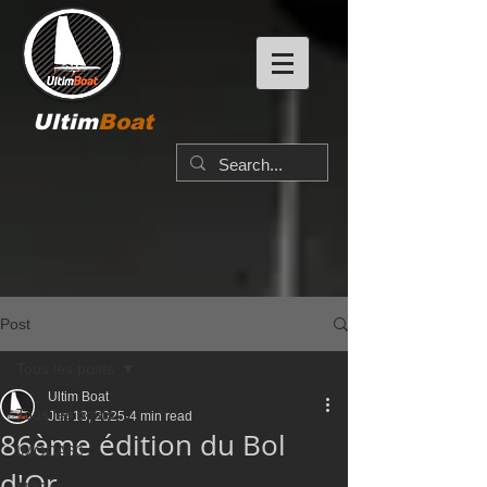
Ultim
Boat
Post
Tous les posts
Ultim Boat
Tous les posts
Jun 13, 2025
4 min read
86ème édition du Bol
IMOCA60
d'Or