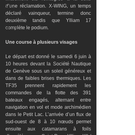
d’une réclamation. X-WING, un temps 
AC75
déclaré vainqueur, termine donc 
Open 7.50
deuxième tandis que Ylliam 17 
ETF26
complète le podium.
Une course à plusieurs visages
Le départ est donné le samedi 6 juin à 
10 heures devant la Société Nautique 
de Genève sous un soleil généreux et 
dans de faibles brises thermiques. Les 
TF35 prennent rapidement les 
commandes de la flotte des 391 
bateaux engagés, alternant entre 
navigation en vol et mode archimédien 
dans le Petit Lac. L’arrivée d’un flux de 
sud-ouest de 8 à 10 nœuds permet 
ensuite aux catamarans à foils 