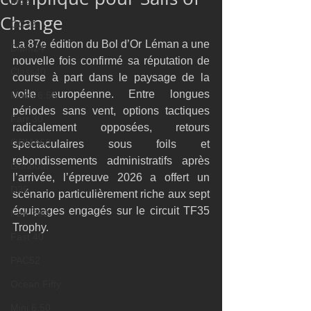
M32
Change
GC32
La 87e édition du Bol d’Or Léman a une 
Diam24
nouvelle fois confirmé sa réputation de 
Class40
course à part dans le paysage de la 
voile européenne. Entre longues 
Mach 6.50
périodes sans vent, options tactiques 
Farr 30
radicalement opposées, retours 
ORMA60
spectaculaires sous foils et 
rebondissements administratifs après 
Gunboat
l’arrivée, l’épreuve 2026 a offert un 
D35
scénario particulièrement riche aux sept 
équipages engagés sur le circuit TF35 
Farr 280
Trophy.
Fast 40
PAC52
Ocean Fifty
Mini 6.50