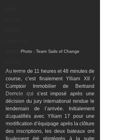
RORC
Botin 80
VOR60
Class Rhum
Photo : Team Sails of Change
JMD54
Botin 52
Au terme de 11 heures et 48 minutes de 
Classe 50
course, c’est finalement Ylliam XII / 
Figaro 3
Comptoir Immobilier de Bertrand 
Demole qui s’est imposé après une 
Flying Phantom
décision du jury international rendue le 
L&#39;Hydroptère
lendemain de l’arrivée. Initialement 
F18
disqualifiés avec Ylliam 17 pour une 
modification d’équipage après la clôture 
TF35
des inscriptions, les deux bateaux ont 
Business
finalement été réintégrés à la suite 