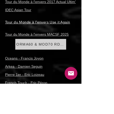
Tour du Monde à l'envers 2017 Actual Ultim'
IDEC Asian Tour
Tour du Monde à l'envers Use it Again
Tour du Monde à l'envers MACSF 2025
ORMA60 & MOD70 RDR 2026
Oceans - Francis Joyon
Arkea - Damien Seguin
Pierre 1er - Eric Loizeau
French Touch - Eric Péron
Trivadel - Philippe Gigan
Groupe GCA - Gilles Lamiré
Spirit of Titan - Michael Girard